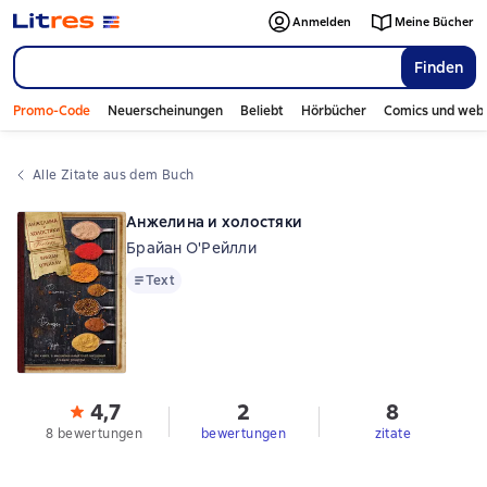
Anmelden
Meine Bücher
Finden
Promo-Code
Neuerscheinungen
Beliebt
Hörbücher
Comics und web
Alle Zitate aus dem Buch
Анжелина и холостяки
Брайан О'Рейлли
Text
Text
4,7
2
8
8 bewertungen
bewertungen
zitate