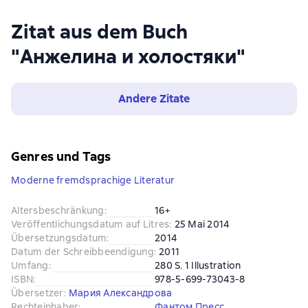
Zitat aus dem Buch
"Анжелина и холостяки"
Andere Zitate
Genres und Tags
Moderne fremdsprachige Literatur
Altersbeschränkung
:
16+
Veröffentlichungsdatum auf Litres
:
25 Mai 2014
Übersetzungsdatum
:
2014
Datum der Schreibbeendigung
:
2011
Umfang
:
280 S. 1 Illustration
ISBN
:
978-5-699-73043-8
Übersetzer
:
Мария Александрова
Rechteinhaber
:
Фантом Пресс