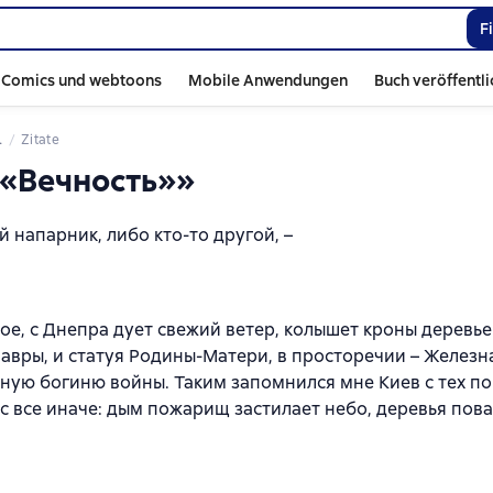
F
Comics und webtoons
Mobile Anwendungen
Buch veröffentl
Zitate
 «Вечность»»
 напарник, либо кто-то другой, –
ое, с Днепра дует свежий ветер, колышет кроны деревье
авры, и статуя Родины-Матери, в просторечии – Железн
ную богиню войны. Таким запомнился мне Киев с тех пор
с все иначе: дым пожарищ застилает небо, деревья пова