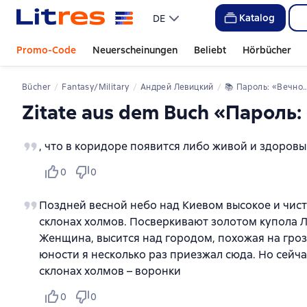
Katalog
DE
Promo-Code
Neuerscheinungen
Beliebt
Hörbücher
Bücher
Fantasy/Military
Андрей Левицкий
📚 
Пароль: «Вечность»
Zitate aus dem Buch «Пароль:
, что в коридоре появится либо живой и здоровый
0
0
Поздней весной небо над Киевом высокое и чист
склонах холмов. Посверкивают золотом купола Л
Женщина, высится над городом, похожая на гроз
юности я несколько раз приезжал сюда. Но сейча
склонах холмов – воронки
0
0