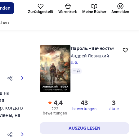
inden
Zurückgestellt
Warenkorb
Meine Bücher
Anmelden
ichen
Пароль: «Вечность»
Андрей Левицкий
u.a.
Text
, Audioformat verfügbar
в на
ая
4,4
43
3
, когда в
222
bewertungen
zitate
bewertungen
лены, на
AUSZUG LESEN