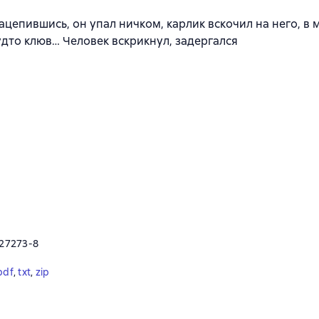
ацепившись, он упал ничком, карлик вскочил на него, в
удто клюв… Человек вскрикнул, задергался
-27273-8
pdf
, 
txt
, 
zip