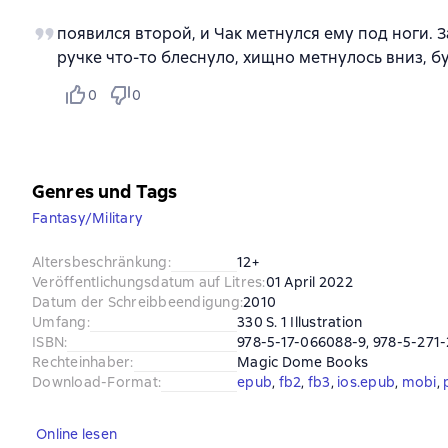
появился второй, и Чак метнулся ему под ноги. З
ручке что-то блеснуло, хищно метнулось вниз, б
0
0
Genres und Tags
Fantasy/Military
Altersbeschränkung
:
12+
Veröffentlichungsdatum auf Litres
:
01 April 2022
Datum der Schreibbeendigung
:
2010
Umfang
:
330 S. 1 Illustration
ISBN
:
978-5-17-066088-9, 978-5-271
Rechteinhaber
:
Magic Dome Books
Download-Format
:
epub
, 
fb2
, 
fb3
, 
ios.epub
, 
mobi
, 
Online lesen