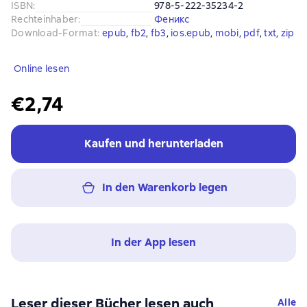
ISBN
:
978-5-222-35234-2
Rechteinhaber
:
Феникс
Download-Format
:
epub
, 
fb2
, 
fb3
, 
ios.epub
, 
mobi
, 
pdf
, 
txt
, 
zip
Online lesen
€2,74
Kaufen und herunterladen
In den Warenkorb legen
In der App lesen
Leser dieser Bücher lesen auch
Alle