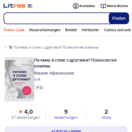
Anmelden
Meine Bücher
Finden
Promo-Code
Neuerscheinungen
Beliebt
Hörbücher
Comics und web
📚 
Почему я сплю с другими? Психология измены
Почему я сплю с другими? Психология
измены
Мария Афанасьева
u.a.
Text
, Audioformat verfügbar
4,0
9
2
37 bewertungen
bewertungen
zitate
AUSZUG LESEN