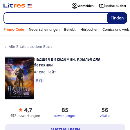
Anmelden
Meine Bücher
Finden
Promo-Code
Neuerscheinungen
Beliebt
Hörbücher
Comics und web
Alle Zitate aus dem Buch
Падшая в академии. Крылья для
беглянки
Алекс Найт
Text
, Audioformat verfügbar
4,7
85
56
452 bewertungen
bewertungen
zitate
AUSZUG LESEN