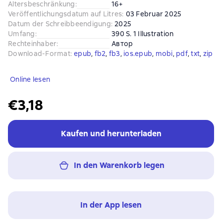
Altersbeschränkung
:
16+
Veröffentlichungsdatum auf Litres
:
03 Februar 2025
Datum der Schreibbeendigung
:
2025
Umfang
:
390 S. 1 Illustration
Rechteinhaber
:
Автор
Download-Format
:
epub
, 
fb2
, 
fb3
, 
ios.epub
, 
mobi
, 
pdf
, 
txt
, 
zip
Online lesen
€3,18
Kaufen und herunterladen
In den Warenkorb legen
In der App lesen