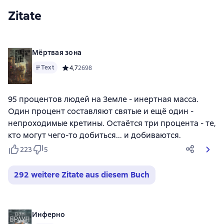
Zitate
Мёртвая зона
Text
Средний рейтинг 4,7 на основе 2698 оценок
4,7
2698
95 процентов людей на Земле - инертная масса.
Один процент составляют святые и ещё один -
непроходимые кретины. Остаётся три процента - те,
кто могут чего-то добиться... и добиваются.
223
5
292 weitere Zitate aus diesem Buch
Инферно