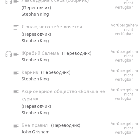
Лавка дурных снов (сборник)
nicht
(Переводчик)
verfügbar
Stephen King
vorübergehend
Я знаю, чего тебе хочется
nicht
(Переводчик)
verfügbar
Stephen King
vorübergehend
Жребий Салема
(Переводчик)
nicht
Stephen King
verfügbar
vorübergehend
Карниз
(Переводчик)
nicht
Stephen King
verfügbar
vorübergehend
Акционерное общество «Больше не
nicht
курим»
verfügbar
(Переводчик)
Stephen King
vorübergehend
Вне правил
(Переводчик)
nicht
John Grisham
verfügbar