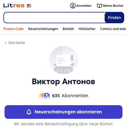
Слайдер с книгами
Слайдер с книгами
Anmelden
Meine Bücher
Finden
Promo-Code
Neuerscheinungen
Beliebt
Hörbücher
Comics und web
Startseite
Виктор Антонов
635
Abonnenten
Neuerscheinungen abonnieren
Wir senden eine Benachrichtigung über neue Bücher,