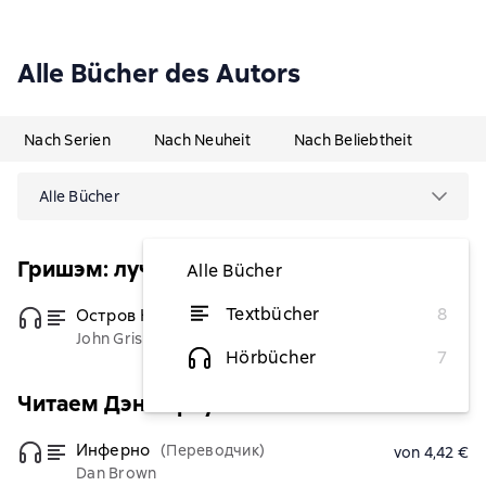
Alle Bücher des Autors
Nach Serien
Nach Neuheit
Nach Beliebtheit
Alle Bücher
Гришэм: лучшие детективы
Alle Bücher
Textbücher
8
Остров Камино
(Переводчик)
von 5,05 €
John Grisham
Hörbücher
7
Читаем Дэна Брауна!
Инферно
(Переводчик)
von 4,42 €
Dan Brown