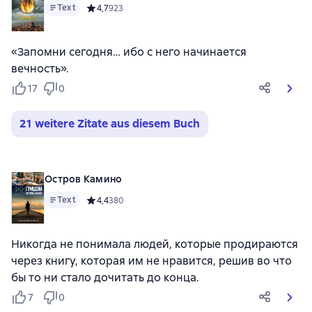
Text
Средний рейтинг 4,7 на основе 923 оценок
4,7
923
«Запомни сегодня… ибо с него начинается
вечность».
17
0
21 weitere Zitate aus diesem Buch
Остров Камино
Text
Средний рейтинг 4,4 на основе 380 оценок
4,4
380
Никогда не понимала людей, которые продираются
через книгу, которая им не нравится, решив во что
бы то ни стало дочитать до конца.
7
0