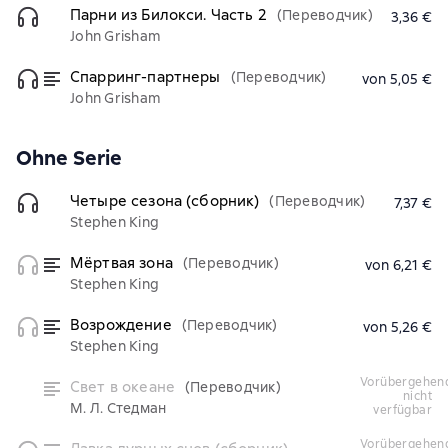
Парни из Билокси. Часть 2
(Переводчик)
3,36 €
John Grisham
Спарринг-партнеры
(Переводчик)
von 5,05 €
John Grisham
Ohne Serie
Четыре сезона (сборник)
(Переводчик)
7,37 €
Stephen King
Мёртвая зона
(Переводчик)
von 6,21 €
Stephen King
Возрождение
(Переводчик)
von 5,26 €
Stephen King
vorübergehend
Свет в океане
(Переводчик)
nicht
М. Л. Стедман
verfügbar
vorübergehend