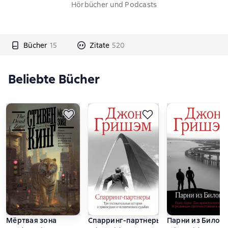
Hörbücher und Podcasts
Bücher
15
Zitate
520
Beliebte Bücher
Мёртвая зона
Спарринг-партнеры
Парни из Билокс