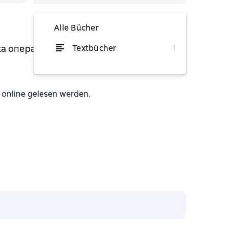
Alle Bücher
ка оперативных решений в
Textbücher
1
von 10,53 €
online gelesen werden.