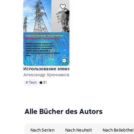
Использование элементов искусственного интелле
Александр Хренников u.a.
Text
Text
Средний рейтинг 5 на основе 1 оценок
5
1
Alle Bücher des Autors
Nach Serien
Nach Neuheit
Nach Beliebthei