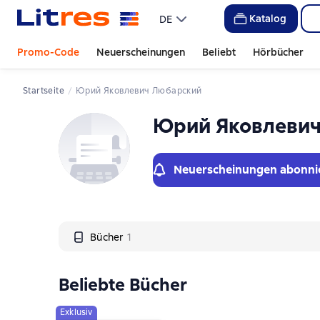
Слайдер с книгами
Katalog
DE
Promo-Code
Neuerscheinungen
Beliebt
Hörbücher
Startseite
Юрий Яковлевич Любарский
Юрий Яковлеви
Neuerscheinungen abonni
Bücher
1
Beliebte Bücher
Exklusiv