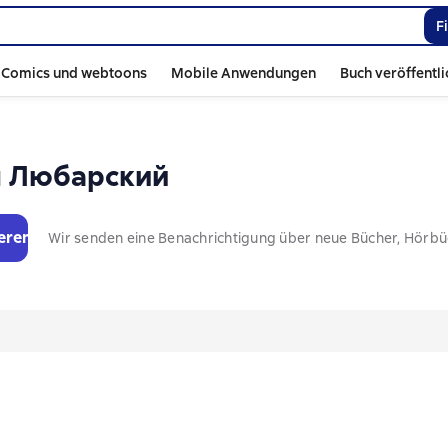
F
Comics und webtoons
Mobile Anwendungen
Buch veröffentl
ч Любарский
eren
Wir senden eine Benachrichtigung über neue Bücher, Hörb