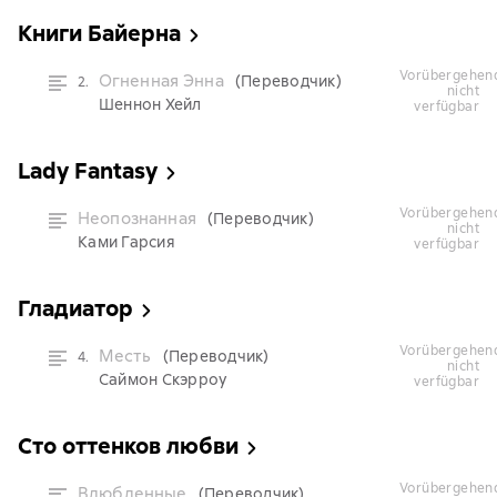
Книги Байерна
vorübergehend
Огненная Энна
(Переводчик)
2.
nicht
Шеннон Хейл
verfügbar
Lady Fantasy
vorübergehend
Неопознанная
(Переводчик)
nicht
Ками Гарсия
verfügbar
Гладиатор
vorübergehend
Месть
(Переводчик)
4.
nicht
Саймон Скэрроу
verfügbar
Сто оттенков любви
vorübergehend
Влюбленные
(Переводчик)