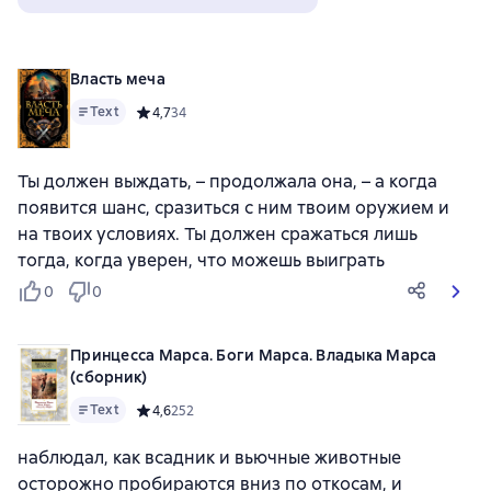
Власть меча
Text
Средний рейтинг 4,7 на основе 34 оценок
4,7
34
Ты должен выждать, – продолжала она, – а когда
появится шанс, сразиться с ним твоим оружием и
на твоих условиях. Ты должен сражаться лишь
тогда, когда уверен, что можешь выиграть
0
0
Принцесса Марса. Боги Марса. Владыка Марса
(сборник)
Text
Средний рейтинг 4,6 на основе 252 оценок
4,6
252
наблюдал, как всадник и вьючные животные
осторожно пробираются вниз по откосам, и