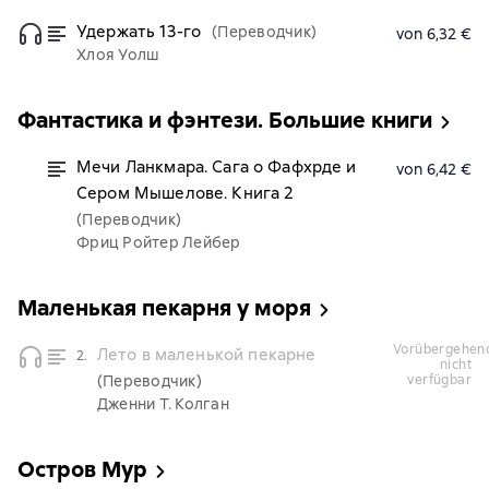
Удержать 13-го
(Переводчик)
von 6,32 €
Хлоя Уолш
Фантастика и фэнтези. Большие книги
Мечи Ланкмара. Сага о Фафхрде и
von 6,42 €
Сером Мышелове. Книга 2
(Переводчик)
Фриц Ройтер Лейбер
Маленькая пекарня у моря
vorübergehend
Лето в маленькой пекарне
2.
nicht
(Переводчик)
verfügbar
Дженни Т. Колган
Остров Мур