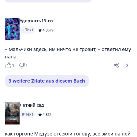
Удержать 13-го
Text
Средний рейтинг 4,8 на основе 619 оценок
4,8
619
– Мальчики здесь, им ничто не грозит, – ответил ему
папа.
1
1
3 weitere Zitate aus diesem Buch
Летний сад
Text
Средний рейтинг 4,8 на основе 12 оценок
4,8
12
как горгоне Медузе отсекли голову, все змеи на ней