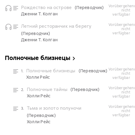
vorübergehend
Рождество на острове
(Переводчик)
nicht
Дженни Т. Колган
verfügbar
vorübergehend
Летний ресторанчик на берегу
nicht
(Переводчик)
verfügbar
Дженни Т. Колган
Полночные близнецы
vorübergehend
Полночные близнецы
(Переводчик)
1.
nicht
Холли Рейс
verfügbar
vorübergehend
Полночные тайны
(Переводчик)
2.
nicht
Холли Рейс
verfügbar
vorübergehend
Тьма и золото полуночи
3.
nicht
(Переводчик)
verfügbar
Холли Рейс