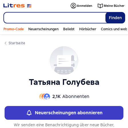
Слайдер с книгами
Слайдер с книгами
Anmelden
Meine Bücher
Finden
Promo-Code
Neuerscheinungen
Beliebt
Hörbücher
Comics und web
Startseite
Татьяна Голубева
2,1К
Abonnenten
Neuerscheinungen abonnieren
Wir senden eine Benachrichtigung über neue Bücher,