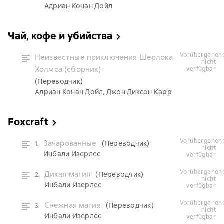
Адриан Конан Дойл
Чай, кофе и убийства
vorübergehend
Неизвестные приключения Шерлока
nicht
Холмса (сборник)
verfügbar
(Переводчик)
Адриан Конан Дойл, Джон Диксон Карр
Foxcraft
vorübergehend
Зачарованные
(Переводчик)
1.
nicht
Инбали Изерлес
verfügbar
vorübergehend
Дикая магия
(Переводчик)
2.
nicht
Инбали Изерлес
verfügbar
vorübergehend
Снежная магия
(Переводчик)
3.
nicht
Инбали Изерлес
verfügbar