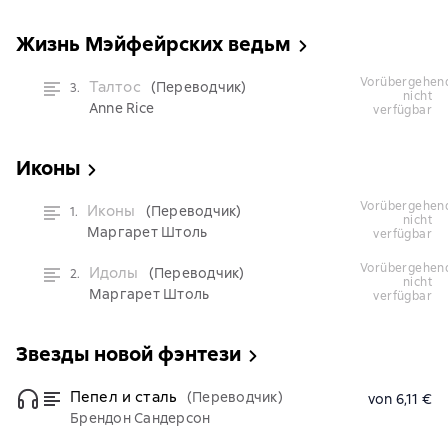
Жизнь Мэйфейрских ведьм
vorübergehend
Талтос
(Переводчик)
3.
nicht
Anne Rice
verfügbar
Иконы
vorübergehend
Иконы
(Переводчик)
1.
nicht
Маргарет Штоль
verfügbar
vorübergehend
Идолы
(Переводчик)
2.
nicht
Маргарет Штоль
verfügbar
Звезды новой фэнтези
Пепел и сталь
(Переводчик)
von 6,11 €
Брендон Сандерсон