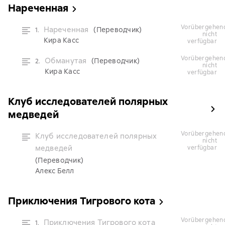
Нареченная
vorübergehend
Нареченная
(Переводчик)
1.
nicht
Кира Касс
verfügbar
vorübergehend
Обманутая
(Переводчик)
2.
nicht
Кира Касс
verfügbar
Клуб исследователей полярных
медведей
vorübergehend
Клуб исследователей полярных
nicht
медведей
verfügbar
(Переводчик)
Алекс Белл
Приключения Тигрового кота
vorübergehend
Приключения Тигрового кота
1.