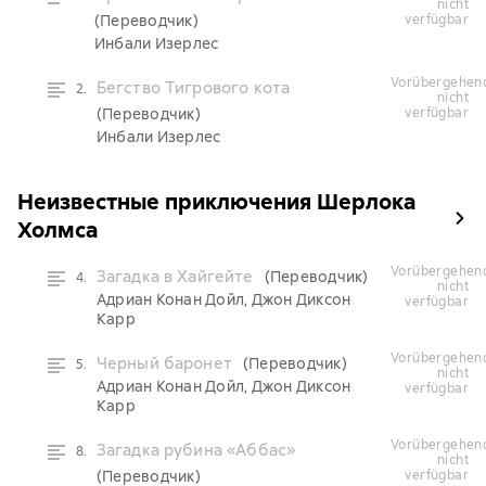
nicht
(Переводчик)
verfügbar
Инбали Изерлес
vorübergehend
Бегство Тигрового кота
2.
nicht
(Переводчик)
verfügbar
Инбали Изерлес
Неизвестные приключения Шерлока
Холмса
vorübergehend
Загадка в Хайгейте
(Переводчик)
4.
nicht
Адриан Конан Дойл, Джон Диксон
verfügbar
Карр
vorübergehend
Черный баронет
(Переводчик)
5.
nicht
Адриан Конан Дойл, Джон Диксон
verfügbar
Карр
vorübergehend
Загадка рубина «Аббас»
8.
nicht
(Переводчик)
verfügbar