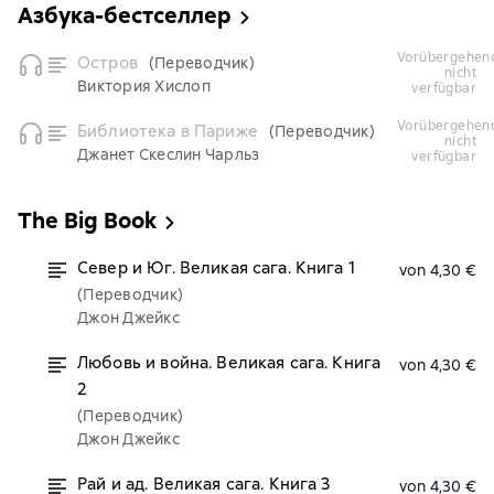
Азбука-бестселлер
vorübergehend
Остров
(Переводчик)
nicht
Виктория Хислоп
verfügbar
vorübergehend
Библиотека в Париже
(Переводчик)
nicht
Джанет Скеслин Чарльз
verfügbar
The Big Book
Север и Юг. Великая сага. Книга 1
von 4,30 €
(Переводчик)
Джон Джейкс
Любовь и война. Великая сага. Книга
von 4,30 €
2
(Переводчик)
Джон Джейкс
Рай и ад. Великая сага. Книга 3
von 4,30 €