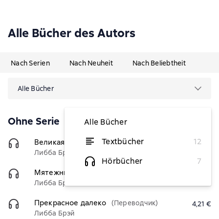
Alle Bücher des Autors
Nach Serien
Nach Neuheit
Nach Beliebtheit
Alle Bücher
Ohne Serie
Alle Bücher
Textbücher
12
Великая и ужасная красота
(Переводчик)
4,21 €
Либба Брэй
Hörbücher
7
Мятежные ангелы
(Переводчик)
4,21 €
Либба Брэй
Прекрасное далеко
(Переводчик)
4,21 €
Либба Брэй