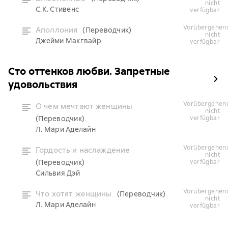
nicht
С.К. Стивенс
verfügbar
vorübergehend
Аполлония
(Переводчик)
nicht
Джейми Макгвайр
verfügbar
Сто оттенков любви. Запретные
удовольствия
vorübergehend
О чем мечтают женщины
nicht
(Переводчик)
verfügbar
Л. Мари Аделайн
vorübergehend
Гордость и наслаждение
nicht
(Переводчик)
verfügbar
Сильвия Дэй
vorübergehend
Что хотят женщины
(Переводчик)
nicht
Л. Мари Аделайн
verfügbar