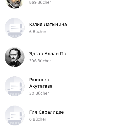
869 Bücher
Юлия Латынина
6 Bücher
Эдгар Аллан По
396 Bücher
Рюноскэ
Акутагава
30 Bücher
Гия Саралидзе
6 Bücher