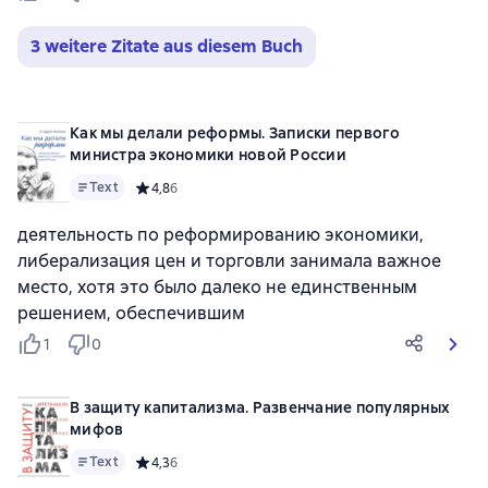
3 weitere Zitate aus diesem Buch
Как мы делали реформы. Записки первого
министра экономики новой России
Text
Средний рейтинг 4,8 на основе 6 оценок
4,8
6
деятельность по реформированию экономики,
либерализация цен и торговли занимала важное
место, хотя это было далеко не единственным
решением, обеспечившим
1
0
В защиту капитализма. Развенчание популярных
мифов
Text
Средний рейтинг 4,3 на основе 6 оценок
4,3
6