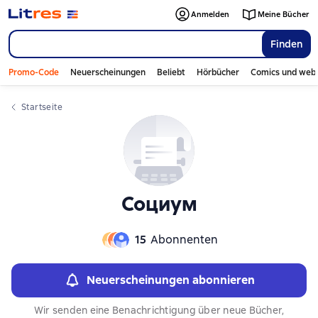
Слайдер с книгами
Anmelden
Meine Bücher
Finden
Promo-Code
Neuerscheinungen
Beliebt
Hörbücher
Comics und web
Startseite
Социум
15
Abonnenten
Neuerscheinungen abonnieren
Wir senden eine Benachrichtigung über neue Bücher,