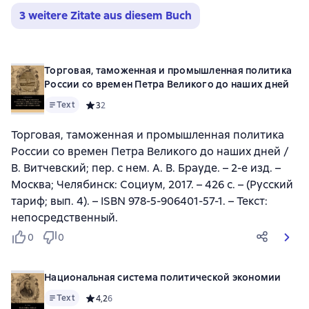
3 weitere Zitate aus diesem Buch
Торговая, таможенная и промышленная политика
России со времен Петра Великого до наших дней
Text
Средний рейтинг 3 на основе 2 оценок
3
2
Торговая, таможенная и промышленная политика
России со времен Петра Великого до наших дней /
В. Витчевский; пер. с нем. А. В. Брауде. – 2-е изд. –
Москва; Челябинск: Социум, 2017. – 426 с. – (Русский
тариф; вып. 4). – ISBN 978-5-906401-57-1. – Текст:
непосредственный.
0
0
Национальная система политической экономии
Text
Средний рейтинг 4,2 на основе 6 оценок
4,2
6