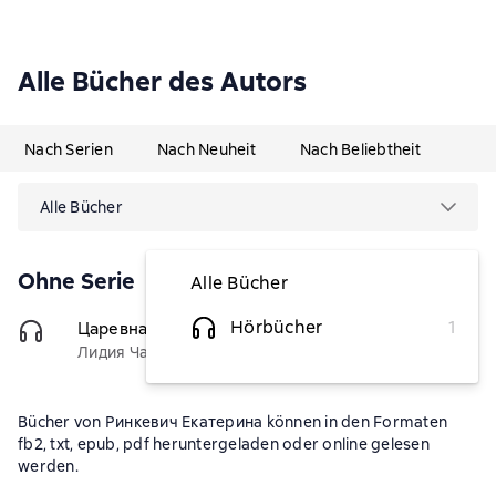
Alle Bücher des Autors
Nach Serien
Nach Neuheit
Nach Beliebtheit
Alle Bücher
Ohne Serie
Alle Bücher
Hörbücher
1
Царевна Льдинка
(Чтец)
1,13 €
Лидия Чарская
Bücher von Ринкевич Екатерина können in den Formaten
fb2, txt, epub, pdf heruntergeladen oder online gelesen
werden.