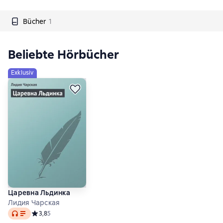
Bücher
1
Beliebte Hörbücher
Exklusiv
Царевна Льдинка
Лидия Чарская
Audio
Средний рейтинг 3,8 на основе 5 оценок
3,8
5