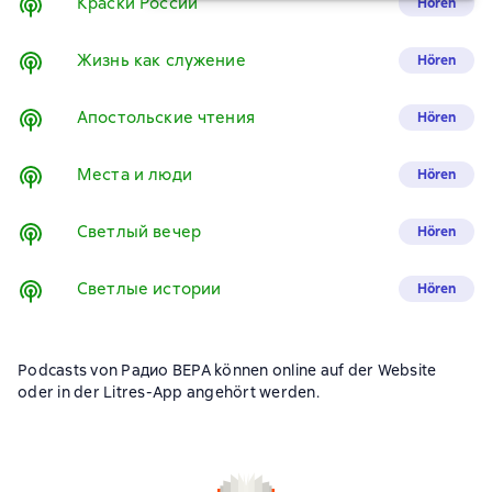
Краски России
Hören
Жизнь как служение
Hören
Апостольские чтения
Hören
Места и люди
Hören
Светлый вечер
Hören
Светлые истории
Hören
Podcasts von Радио ВЕРА können online auf der Website
oder in der Litres-App angehört werden.