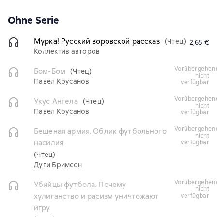
Ohne Serie
Мурка! Русский воровской рассказ
(Чтец)
2,65 €
Коллектив авторов
vorübergehend
Бом-Бом
(Чтец)
nicht
Павел Крусанов
verfügbar
vorübergehend
Укус Ангела
(Чтец)
nicht
Павел Крусанов
verfügbar
vorübergehend
Бешеная армия. Облик футбольного
nicht
насилия
verfügbar
(Чтец)
Дуги Бримсон
vorübergehend
Убийцы футбола. Почему
nicht
хулиганство и расизм уничтожают
verfügbar
игру