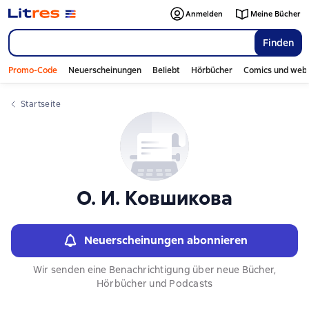
Слайдер с книгами
Anmelden
Meine Bücher
Finden
Promo-Code
Neuerscheinungen
Beliebt
Hörbücher
Comics und web
Startseite
О. И. Ковшикова
Neuerscheinungen abonnieren
Wir senden eine Benachrichtigung über neue Bücher,
Hörbücher und Podcasts