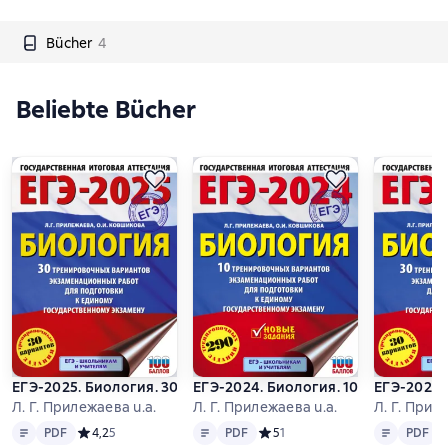
Bücher
4
Beliebte Bücher
ЕГЭ-2025. Биология. 30 тренировочных вариантов экзамена
ЕГЭ-2024. Биология. 10 тренирово
ЕГЭ-2024.
Л. Г. Прилежаева u.a.
Л. Г. Прилежаева u.a.
Л. Г. Прил
Text
PDF
Text
PDF
Text
PDF
PDF
Средний рейтинг 4,2 на основе 5 оценок
4,2
5
PDF
Средний рейтинг 5 на основе 1 
5
1
PDF
С