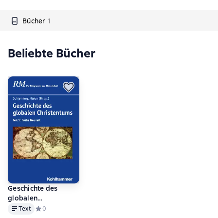
Bücher
1
Beliebte Bücher
Geschichte des
globalen
Text
Christentums
Text
Средний рейтинг 0 на основе 0 оценок
0