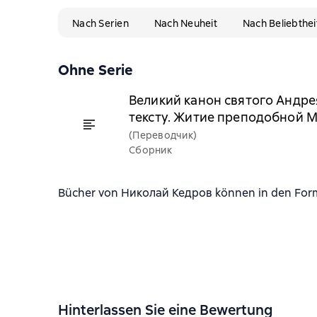
Nach Serien
Nach Neuheit
Nach Beliebthei
Ohne Serie
Великий канон святого Андре
тексту. Житие преподобной 
(Переводчик)
Сборник
Bücher von Николай Кедров können in den Forma
Hinterlassen Sie eine Bewertung