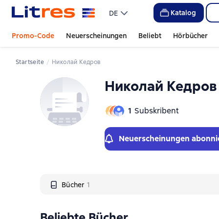
Слайдер с книгами
Katalog
DE
Promo-Code
Neuerscheinungen
Beliebt
Hörbücher
Startseite
Николай Кедров
Николай Кедров
1
Subskribent
Neuerscheinungen abonni
Bücher
1
Beliebte Bücher