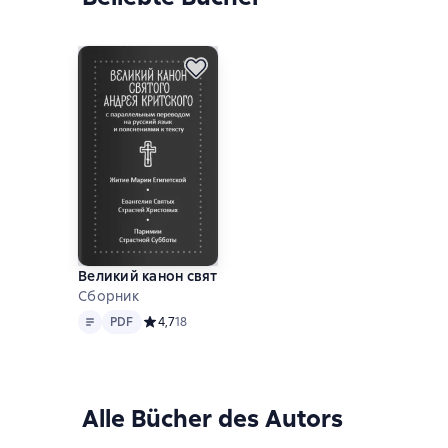
Великий канон святого Андрея Критского с паралл
Сборник
Text
PDF
PDF
Средний рейтинг 4,7 на основе 18 оценок
4,7
18
Alle Bücher des Autors