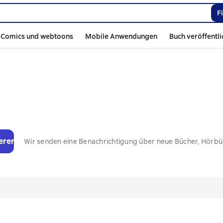
F
Comics und webtoons
Mobile Anwendungen
Buch veröffentl
eren
Wir senden eine Benachrichtigung über neue Bücher, Hörb