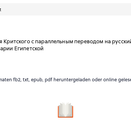
t
я Критского с параллельным переводом на русски
Марии Египетской
ten fb2, txt, epub, pdf heruntergeladen oder online gele