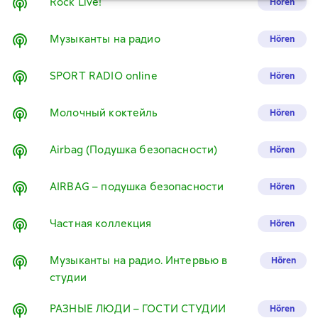
Rock Live!
Hören
Музыканты на радио
Hören
SPORT RADIO online
Hören
Молочный коктейль
Hören
Airbag (Подушка безопасности)
Hören
AIRBAG – подушка безопасности
Hören
Частная коллекция
Hören
Музыканты на радио. Интервью в
Hören
студии
РАЗНЫЕ ЛЮДИ – ГОСТИ СТУДИИ
Hören