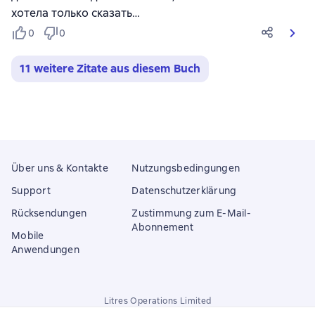
хотела только сказать…
0
0
11 weitere Zitate aus diesem Buch
Über uns & Kontakte
Nutzungsbedingungen
Support
Datenschutzerklärung
Rücksendungen
Zustimmung zum E-Mail-
Abonnement
Mobile
Anwendungen
Litres Operations Limited
18 Mallow street co. Limerick, Ireland