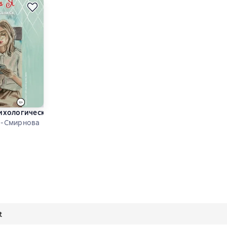
 расставания
ихологические техники, чтобы не сойти с ума наедине с собо
о-Смирнова
 4,6 на основе 16 оценок
t