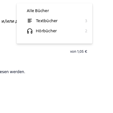
Alle Bücher
й и/или другими
Textbücher
3
(Художник)
von 2,63 €
Hörbücher
2
von 1,57 €
von 1,05 €
lesen werden.