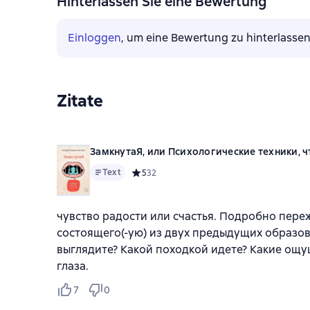
Hinterlassen Sie eine Bewertung
Einloggen
, um eine Bewertung zu hinterlasse
Zitate
ЗамкнутаЯ, или Психологические техники, ч
Text
Средний рейтинг 5 на основе 32 оценок
5
32
чувство радости или счастья. Подробно переж
состоящего(-ую) из двух предыдущих образов 
выглядите? Какой походкой идете? Какие ощу
глаза.
7
0