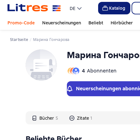
Слайдер с книгами
Слайдер с книгами
Katalog
DE
Promo-Code
Neuerscheinungen
Beliebt
Hörbücher
Startseite
Марина Гончарова
Марина Гончаро
4
Abonnenten
Neuerscheinungen abonni
Bücher
5
Zitate
1
Beliebte Bücher