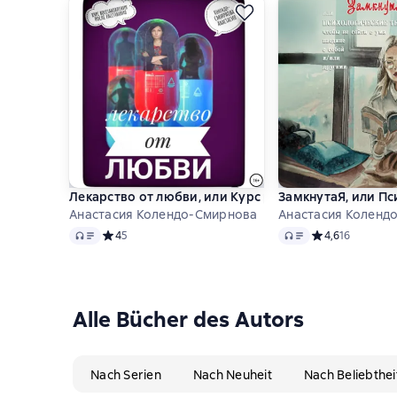
Лекарство от любви, или Курс реабилитации после
ЗамкнутаЯ, или Пс
Анастасия Колендо-Смирнова
Анастасия Коленд
Audio
Audio
Средний рейтинг 4 на основе 5 оценок
4
5
Средний рейтинг
4,6
16
Alle Bücher des Autors
Nach Serien
Nach Neuheit
Nach Beliebthei