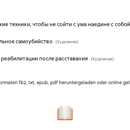
ие техники, чтобы не сойти с ума наедине с собо
ольное самоубийство
(Художник)
с реабилитации после расставания
(Художник)
maten fb2, txt, epub, pdf heruntergeladen oder online ge