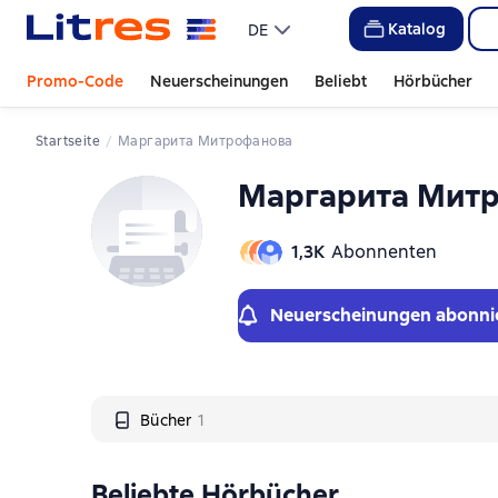
Слайдер с книгами
Katalog
DE
Promo-Code
Neuerscheinungen
Beliebt
Hörbücher
Startseite
Маргарита Митрофанова
Маргарита Мит
1,3К
Abonnenten
Neuerscheinungen abonni
Bücher
1
Beliebte Hörbücher