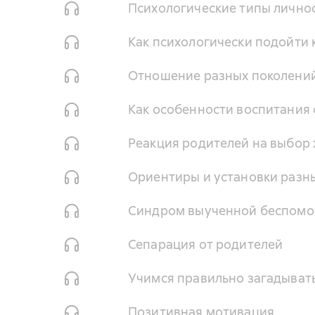
Психологические типы лично
Как психологически подойти 
Отношение разных поколений
Как особенности воспитания
Реакция родителей на выбор
Ориентиры и установки разн
Синдром выученной беспомощ
Сепарация от родителей
Учимся правильно загадыват
Позитивная мотивация