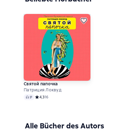
Святой папочка
Патриция Локвуд
Audio
Средний рейтинг 4,3 на основе 16 оценок
4,3
16
Alle Bücher des Autors