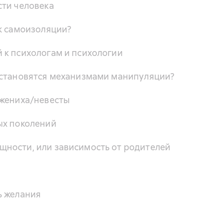
сти человека
к самоизоляции?
 к психологам и психологии
 становятся механизмами манипуляции?
 жениха/невесты
ых поколений
ности, или зависимость от родителей
ь желания