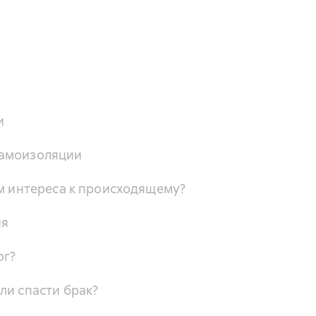
и
самоизоляции
ем интереса к происходящему?
ия
ог?
ли спасти брак?