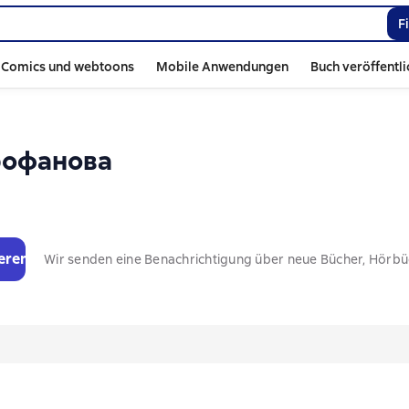
F
Comics und webtoons
Mobile Anwendungen
Buch veröffentl
рофанова
eren
Wir senden eine Benachrichtigung über neue Bücher, Hörb