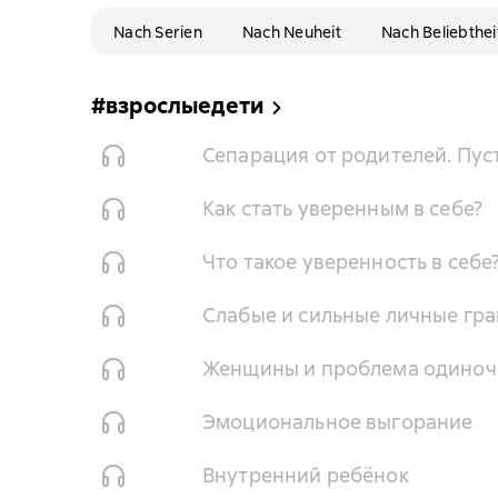
Nach Serien
Nach Neuheit
Nach Beliebthei
#взрослыедети
Сепарация от родителей. Пус
Как стать уверенным в себе?
Что такое уверенность в себе
Слабые и сильные личные гра
Женщины и проблема одиноч
Эмоциональное выгорание
Внутренний ребёнок