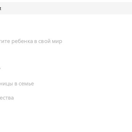
t
тите ребенка в свой мир
?
ницы в семье
ества