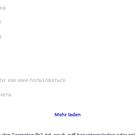
ка
т
я
и: как ими пользоваться
нета
Mehr laden