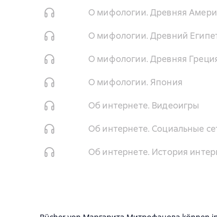
О мифологии. Древняя Амери
О мифологии. Древний Египе
О мифологии. Древняя Греци
О мифологии. Япония
Об интернете. Видеоигры
Об интернете. Социальные сет
Об интернете. История интер