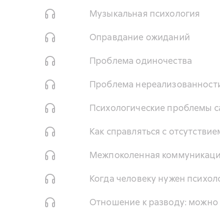
Музыкальная психология
Оправдание ожиданий
Проблема одиночества
Проблема нереализованност
Психологические проблемы 
Как справляться с отсутстви
Межпоколенная коммуникац
Когда человеку нужен психол
Отношение к разводу: можно 