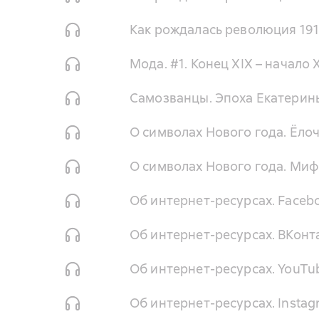
Как рождалась революция 1917
Мода. #1. Конец XIX – начало 
Самозванцы. Эпоха Екатерины 
О символах Нового года. Ёло
О символах Нового года. Миф
Об интернет-ресурсах. Faceb
Об интернет-ресурсах. ВКонт
Об интернет-ресурсах. YouTu
Об интернет-ресурсах. Insta