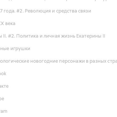
 года. #2. Революция и средства связи
XX века
II. #2. Политика и личная жизнь Екатерины II
чные игрушки
ологические новогодние персонажи в разных стр
ook
акте
be
gram