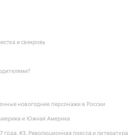
естка и свекровь
родителями?
зочные новогодние персонажи в России
 Америка и Южная Америка
7 года. #3. Революционная пресса и литература