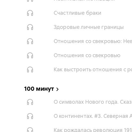
Счастливые браки
Здоровые личные границы
Отношения со свекровью: Нев
Отношения со свекровью
Как выстроить отношения с 
100 минут
О символах Нового года. Ска
О континентах. #3. Северная
Как рождалась революция 191