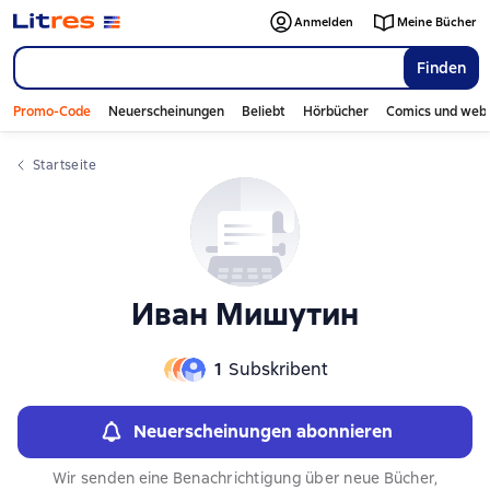
Слайдер с книгами
Слайдер с книгами
Anmelden
Meine Bücher
Finden
Promo-Code
Neuerscheinungen
Beliebt
Hörbücher
Comics und web
Startseite
Иван Мишутин
1
Subskribent
Neuerscheinungen abonnieren
Wir senden eine Benachrichtigung über neue Bücher,