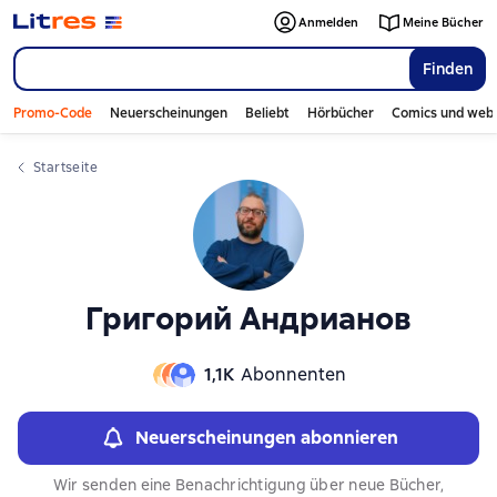
Слайдер с книгами
Anmelden
Meine Bücher
Finden
Promo-Code
Neuerscheinungen
Beliebt
Hörbücher
Comics und web
Startseite
Григорий Андрианов
1,1К
Abonnenten
Neuerscheinungen abonnieren
Wir senden eine Benachrichtigung über neue Bücher,