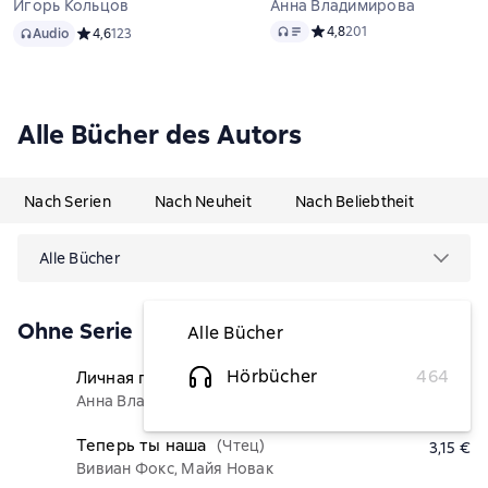
Игорь Кольцов
Анна Владимирова
Audio
Audio
Средний рейтинг 4,8 на ос
4,8
201
Audio
Средний рейтинг 4,6 на основе 123 оценок
4,6
123
Alle Bücher des Autors
Nach Serien
Nach Neuheit
Nach Beliebtheit
Alle Bücher
Ohne Serie
Alle Bücher
Hörbücher
464
Личная помощница для монстра
(Чтец)
4,21 €
Анна Владимирова
Теперь ты наша
(Чтец)
3,15 €
Вивиан Фокс, Майя Новак