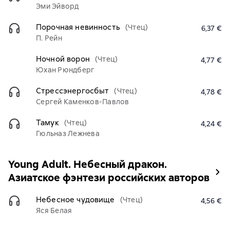
Эми Эйворд
Порочная невинность
(Чтец)
6,37 €
П. Рейн
Ночной ворон
(Чтец)
4,77 €
Юхан Рюндберг
Стрессэнергосбыт
(Чтец)
4,78 €
Сергей Каменков-Павлов
Тамук
(Чтец)
4,24 €
Гюльназ Лежнева
Young Adult. Небесный дракон.
Азиатское фэнтези российских авторов
Небесное чудовище
(Чтец)
4,56 €
Яся Белая