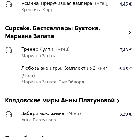
Ясмина. Приручившая вампира
(Чтец)
4,45 €
Кристина Корр
Cupcake. Бестселлеры Буктока.
Мариана Запата
Тренер Култи
(Чтец)
7,43 €
Мариана Запата
Любовь вне игры. Комплект из 2 книг
6,05 €
(Чтец)
Мариана Запата, Эми Эйворд
Колдовские миры Анны Платуновой
Забери мою жизнь
(Чтец)
3,29 €
Анна Платунова