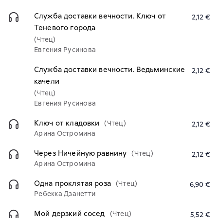
Служба доставки вечности. Ключ от
2,12 €
Теневого города
(Чтец)
Евгения Русинова
Служба доставки вечности. Ведьминские
2,12 €
качели
(Чтец)
Евгения Русинова
Ключ от кладовки
(Чтец)
2,12 €
Арина Остромина
Через Ничейную равнину
(Чтец)
2,12 €
Арина Остромина
Одна проклятая роза
(Чтец)
6,90 €
Ребекка Дзанетти
Мой дерзкий сосед
(Чтец)
5,52 €