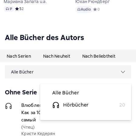
Мариана Запата u.a.
Юхан Рюндберг
Audio
Audio
Средний рейтинг 5 на основе 2 оценок
5
2
Audio
Средний рейтинг 0 на о
0
Alle Bücher des Autors
Nach Serien
Nach Neuheit
Nach Beliebtheit
Alle Bücher
Ohne Serie
Alle Bücher
Hörbücher
20
Влюбленность или любовь всей жизни.
3,29 €
Как за 10 свиданий понять, что он – тот
самый
(Чтец)
Кристи Кедерян