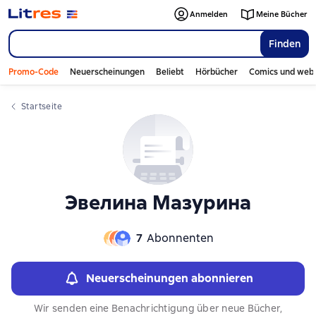
Слайдер с книгами
Anmelden
Meine Bücher
Finden
Promo-Code
Neuerscheinungen
Beliebt
Hörbücher
Comics und web
Startseite
Эвелина Мазурина
7
Abonnenten
Neuerscheinungen abonnieren
Wir senden eine Benachrichtigung über neue Bücher,