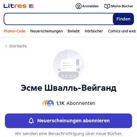
Слайдер с книгами
Слайдер с книгами
Anmelden
Meine Bücher
Finden
Promo-Code
Neuerscheinungen
Beliebt
Hörbücher
Comics und web
Startseite
Эсме Швалль-Вейганд
1,1К
Abonnenten
Neuerscheinungen abonnieren
Wir senden eine Benachrichtigung über neue Bücher,