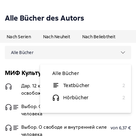
Alle Bücher des Autors
Nach Serien
Nach Neuheit
Nach Beliebtheit
Alle Bücher
МИФ Культура
Alle Bücher
Textbücher
2
Дар. 12 ключей к внутреннему
6,47 €
освобождению и обретению себя
Hörbücher
2
Выбор. О свободе и внутренней силе
von 6,37 €
человека
Выбор. О свободе и внутренней силе
von 6,37 €
человека