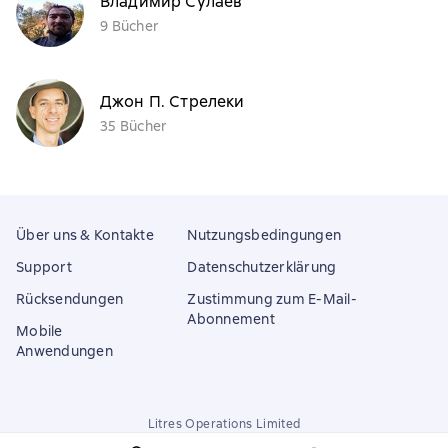
Владимир Сулаев
9 Bücher
Джон П. Стрелеки
35 Bücher
Über uns & Kontakte
Nutzungsbedingungen
Support
Datenschutzerklärung
Rücksendungen
Zustimmung zum E-Mail-
Abonnement
Mobile
Anwendungen
Litres Operations Limited
18 Mallow street co. Limerick, Ireland