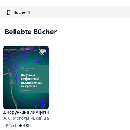
Bücher
1
Beliebte Bücher
Дисфункции лимфатической системы и методы их коррекци
А. С. Могельницкий u.a.
Text
Text
Средний рейтинг 4,8 на основе 16 оценок
4,8
16