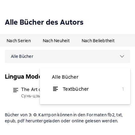
Alle Bücher des Autors
Nach Serien
Nach Neuheit
Nach Beliebtheit
Alle Bücher
Lingua Moderna
Alle Bücher
Textbücher
1
The Art of War
(Переводчик)
von 2,63 €
Сунь-цзы
Bücher von Э. Ф. Калтроп können in den Formaten fb2, txt,
epub, pdf heruntergeladen oder online gelesen werden.