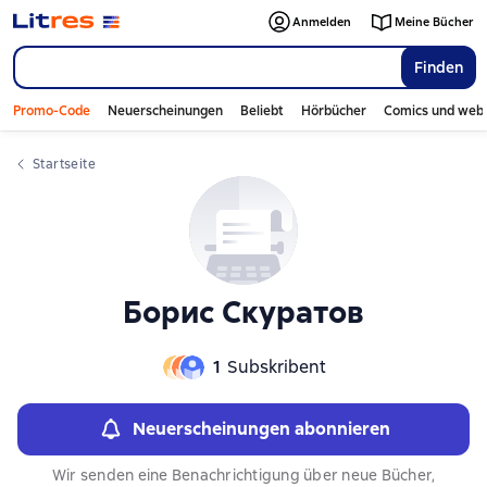
Слайдер с книгами
Слайдер с книгами
Anmelden
Meine Bücher
Finden
Promo-Code
Neuerscheinungen
Beliebt
Hörbücher
Comics und web
Startseite
Борис Скуратов
1
Subskribent
Neuerscheinungen abonnieren
Wir senden eine Benachrichtigung über neue Bücher,