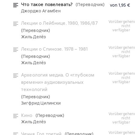
Что такое повелевать?
(Переводчик)
von 1,95 €
Джорджо Агамбен
vorübergehend
Лекции о Лейбнице. 1980, 1986/87
nicht
(Переводчик)
verfügbar
Жиль Делёз
vorübergehend
Лекции о Спинозе. 1978 – 1981
nicht
(Переводчик)
verfügbar
Жиль Делёз
vorübergehend
Археология медиа. О «глубоком
nicht
времени» аудиовизуальных
verfügbar
технологий
(Переводчик)
Зигфрид Цилински
vorübergehend
Кино
(Переводчик)
nicht
Жиль Делёз
verfügbar
vorübergehend
Чечня. Год третий
(Переводчик)