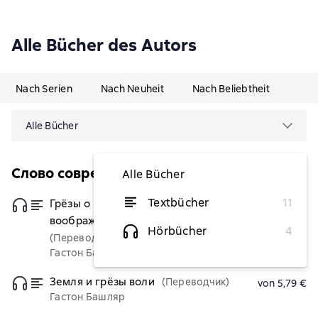
Alle Bücher des Autors
Nach Serien
Nach Neuheit
Nach Beliebtheit
Alle Bücher
Слово современной философии
Alle Bücher
Textbücher
11
Грёзы о воздухе. Опыт о
von 5,79 €
воображении движения
Hörbücher
4
(Переводчик)
Гастон Башляр
Земля и грёзы воли
(Переводчик)
von 5,79 €
Гастон Башляр