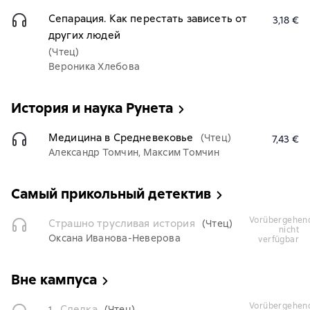
Сепарация. Как перестать зависеть от
3,18 €
других людей
(Чтец)
Вероника Хлебова
История и наука Рунета
Медицина в Средневековье
(Чтец)
7,43 €
Александр Томчин, Максим Томчин
Самый прикольный детектив
vorübergehend
Страшно трусливая история
(Чтец)
nicht
Оксана Иванова-Неверова
verfügbar
Вне кампуса
vorübergehend
Сделка
(Чтец)