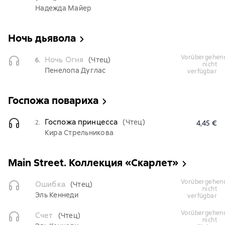
Надежда Майер
Ночь дьявола
vorübergehend
Ночь Огня
(Чтец)
6.
nicht
Пенелопа Дуглас
verfügbar
Госпожа повариха
Госпожа принцесса
(Чтец)
2.
4,45 €
Кира Стрельникова
Main Street. Коллекция «Скарлет»
vorübergehend
Ошибка
(Чтец)
nicht
Эль Кеннеди
verfügbar
vorübergehend
Счет
(Чтец)
nicht