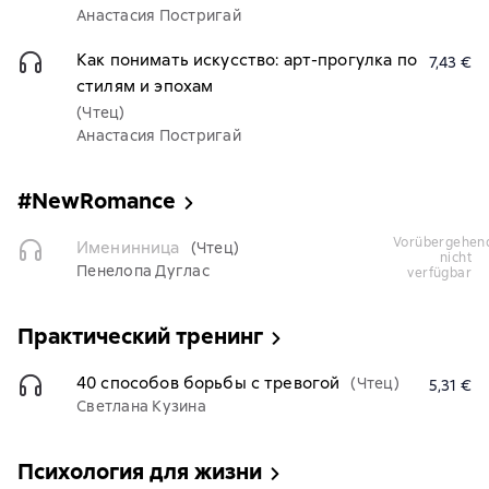
Анастасия Постригай
Как понимать искусство: арт-прогулка по
7,43 €
стилям и эпохам
(Чтец)
Анастасия Постригай
#NewRomance
vorübergehend
Именинница
(Чтец)
nicht
Пенелопа Дуглас
verfügbar
Практический тренинг
40 способов борьбы с тревогой
(Чтец)
5,31 €
Светлана Кузина
Психология для жизни