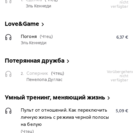
1.
nicht
Эль Кеннеди
verfügbar
Love&Game
Погоня
(Чтец)
6,37 €
Эль Кеннеди
Потерянная дружба
vorübergehend
Соперник
(Чтец)
2.
nicht
Пенелопа Дуглас
verfügbar
Умный тренинг, меняющий жизнь
Пульт от отношений. Как переключить
5,09 €
личную жизнь с режима черной полосы
на белую
(Чтец)