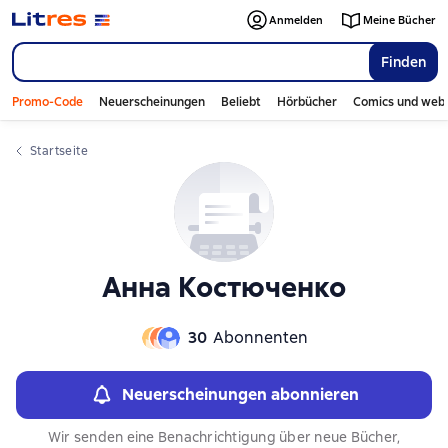
Слайдер с книгами
Anmelden
Meine Bücher
Finden
Promo-Code
Neuerscheinungen
Beliebt
Hörbücher
Comics und web
Startseite
Анна Костюченко
30
Abonnenten
Neuerscheinungen abonnieren
Wir senden eine Benachrichtigung über neue Bücher,