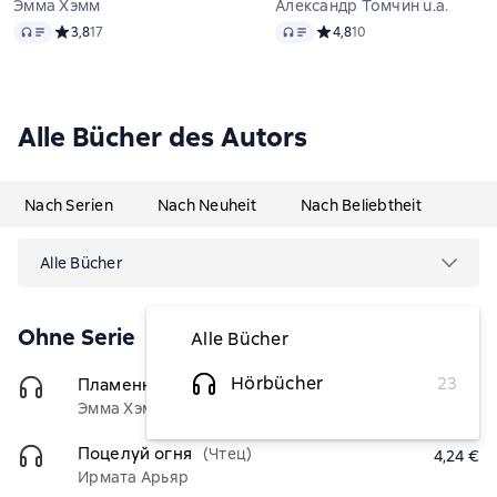
Эмма Хэмм
Александр Томчин u.a.
Audio
Audio
Средний рейтинг 3,8 на основе 17 оценок
3,8
17
Средний рейтинг 4,8 на ос
4,8
10
Alle Bücher des Autors
Nach Serien
Nach Neuheit
Nach Beliebtheit
Alle Bücher
Ohne Serie
Alle Bücher
Hörbücher
23
Пламенное сердце
(Чтец)
4,45 €
Эмма Хэмм
Поцелуй огня
(Чтец)
4,24 €
Ирмата Арьяр