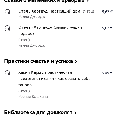
Сказки о маленьких и храбрых
Отель Хартвуд. Настоящий дом
(Чтец)
5,62 €
Келли Джордж
Отель «Хартвуд». Самый лучший
5,62 €
подарок
(Чтец)
Келли Джордж
Практики счастья и успеха
Хакни Карму: практическая
5,09 €
психогенетика, или как создать себя
заново
(Чтец)
Ксения Кошкина
Библиотека для дошколят