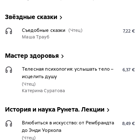
Звёздные сказки
Съедобные сказки
(Чтец)
7,22 €
Маша Трауб
Мастер здоровья
Телесная психология: услышать тело –
6,37 €
исцелить душу
(Чтец)
Катерина Суратова
История и наука Рунета. Лекции
Влюбиться в искусство: от Рембрандта
8,49 €
до Энди Уорхола
(Чтец)