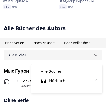
Waleri Brjussow
Владимир Короленко
Audio
Audio
Средний рейтинг 0 на основе 0 оценок
0
Средний рейтинг 0 на осно
0
Alle Bücher des Autors
Nach Serien
Nach Neuheit
Nach Beliebtheit
Alle Bücher
Мыс Гурон
Alle Bücher
Hörbücher
9
Торнадо
(Чтец)
3.
1,04 €
Александр Куприн
Ohne Serie