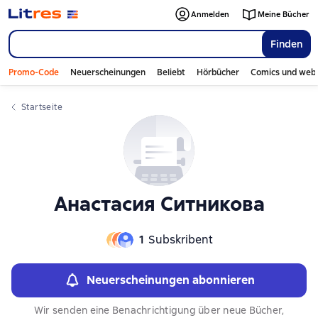
Слайдер с книгами
Anmelden
Meine Bücher
Finden
Promo-Code
Neuerscheinungen
Beliebt
Hörbücher
Comics und web
Startseite
Анастасия Ситникова
1
Subskribent
Neuerscheinungen abonnieren
Wir senden eine Benachrichtigung über neue Bücher,