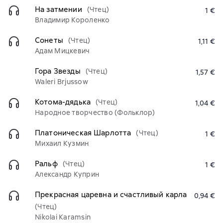
На затмении
(Чтец)
1 €
Владимир Короленко
Сонеты
(Чтец)
1,11 €
Адам Мицкевич
Гора Звезды
(Чтец)
1,57 €
Waleri Brjussow
Котома-дядька
(Чтец)
1,04 €
Народное творчество (Фольклор)
Платоническая Шарлотта
(Чтец)
1 €
Михаил Кузмин
Ральф
(Чтец)
1 €
Александр Куприн
Прекрасная царевна и счастливый карла
0,94 €
(Чтец)
Nikolai Karamsin