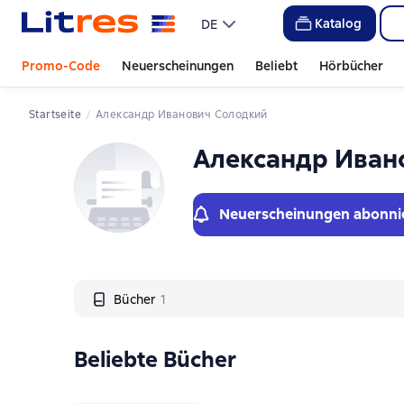
Слайдер с книгами
Katalog
DE
Promo-Code
Neuerscheinungen
Beliebt
Hörbücher
Startseite
Александр Иванович Солодкий
Александр Иван
Neuerscheinungen abonni
Bücher
1
Beliebte Bücher