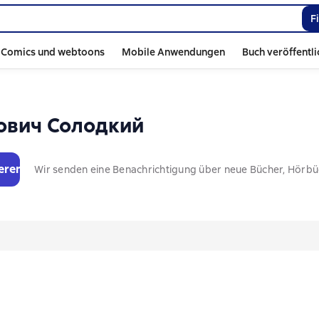
F
Comics und webtoons
Mobile Anwendungen
Buch veröffentl
ович Солодкий
eren
Wir senden eine Benachrichtigung über neue Bücher, Hörb