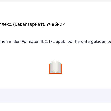
екс. (Бакалавриат). Учебник.
 in den Formaten fb2, txt, epub, pdf heruntergeladen od
n