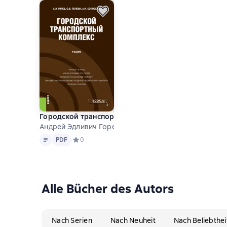
Городской транспортный комплекс. (Бакалавриат). 
Андрей Эдливич Горев u.a.
Text
PDF
PDF
Средний рейтинг 0 на основе 0 оценок
0
Alle Bücher des Autors
Nach Serien
Nach Neuheit
Nach Beliebthei