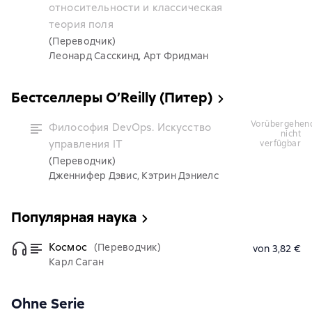
относительности и классическая
теория поля
(Переводчик)
Леонард Сасскинд, Арт Фридман
Бестселлеры O’Reilly (Питер)
vorübergehend
Философия DevOps. Искусство
nicht
управления IT
verfügbar
(Переводчик)
Дженнифер Дэвис, Кэтрин Дэниелс
Популярная наука
Космос
(Переводчик)
von 3,82 €
Карл Саган
Ohne Serie