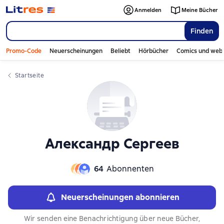
Слайдер с книгами
Слайдер с книгами
Anmelden
Meine Bücher
Finden
Promo-Code
Neuerscheinungen
Beliebt
Hörbücher
Comics und web
Startseite
Александр Сергеев
64
Abonnenten
Neuerscheinungen abonnieren
Wir senden eine Benachrichtigung über neue Bücher,