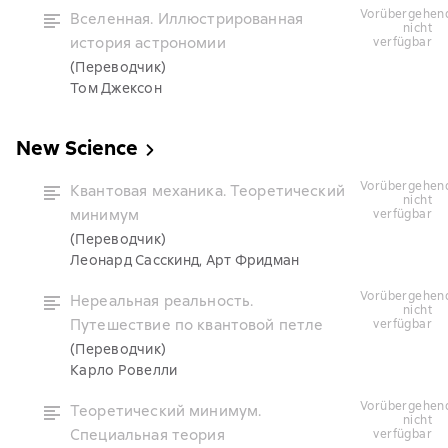
vorübergehend
Вселенная. Иллюстрированная
nicht
история астрономии
verfügbar
(Переводчик)
Том Джексон
New Science
vorübergehend
Квантовая механика. Теоретический
nicht
минимум
verfügbar
(Переводчик)
Леонард Сасскинд, Арт Фридман
vorübergehend
Нереальная реальность.
nicht
Путешествие по квантовой петле
verfügbar
(Переводчик)
Карло Ровелли
vorübergehend
Теоретический минимум.
nicht
Специальная теория
verfügbar