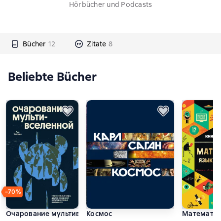
Hörbücher und Podcasts
Bücher
12
Zitate
8
Beliebte Bücher
−70%
Очарование мультивселенной. Параллельные миры, другие 
Космос
Математик