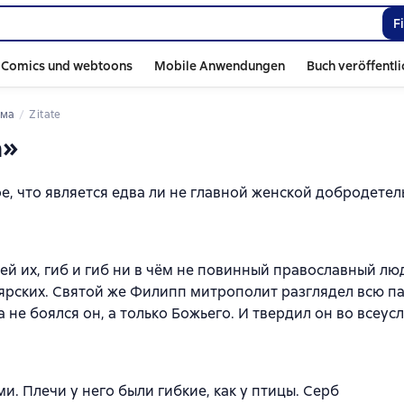
F
Comics und webtoons
Mobile Anwendungen
Buch veröffentl
ума
Zitate
а»
е, что является едва ли не главной женской добродетел
тей их, гиб и гиб ни в чём не повинный православный лю
оярских. Святой же Филипп митрополит разглядел всю п
а не боялся он, а только Божьего. И твердил он во всеу
и. Плечи у него были гибкие, как у птицы. Серб