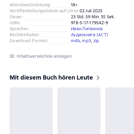
Altersbeschränkung
:
18+
Veröffentlichungsdatum auf Litres
:
02 Juli 2025
Dauer
:
23 Std. 59 Min. 35 Sek.
ISBN
:
978-5-17-179542-9
Sprecher
:
Иван Литвинов
Rechteinhaber
:
Аудиокнига (АСТ)
Download-Format
:
m4b
, 
mp3
, 
zip
Inhaltsverzeichnis anzeigen
Mit diesem Buch hören Leute