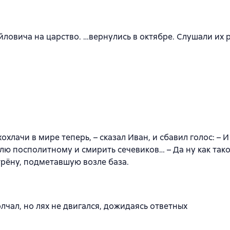
йловича на царство. …вернулись в октябре. Слушали их 
охлачи в мире теперь, – сказал Иван, и сбавил голос: – И
ю посполитному и смирить сечевиков… – Да ну как такое
атрёну, подметавшую возле база.
лчал, но лях не двигался, дожидаясь ответных