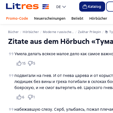
Katalog
DE
Promo-Code
Neuerscheinungen
Beliebt
Hörbücher
Bücher
Hörbücher
Moderne russische Literatur
Zakhar Prilepin
📚 
Т
Zitate aus dem Hörbuch «Тум
Умела делать всякое малое дело как самое важно
15
5
подвигали на гнев. И от гнева царева и от корыс
людишек без вины и греха погибали в склоках б
боярскую, и не смог вытерпеть её. Царского гнев
6
1
набежавшую слезу. Серб, улыбаясь, пожал плечам