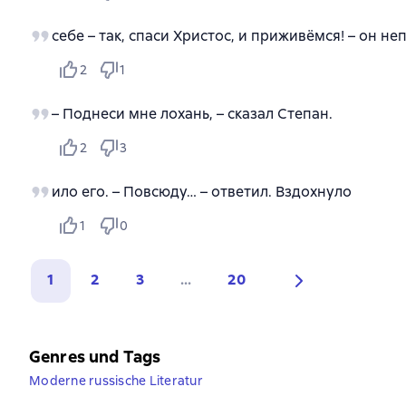
себе – так, спаси Христос, и приживёмся! – он н
2
1
– Поднеси мне лохань, – сказал Степан.
2
3
ило его. – Повсюду… – ответил. Вздохнуло
1
0
1
2
3
...
20
Genres und Tags
Moderne russische Literatur