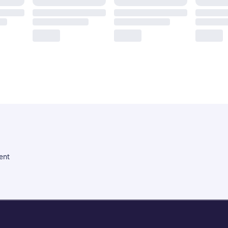
ent
Litres Operations Limited
18 Mallow street co. Limerick, Ireland