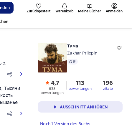
inden
Zurückgestellt
Warenkorb
Meine Bücher
Anmelden
ichen
Тума
Zakhar Prilepin
Audio
ью.
4,7
113
196
д. Тысячи
638
bewertungen
zitate
bewertungen
акость
слышанье
AUSSCHNITT ANHÖREN
Noch 1 Version des Buchs