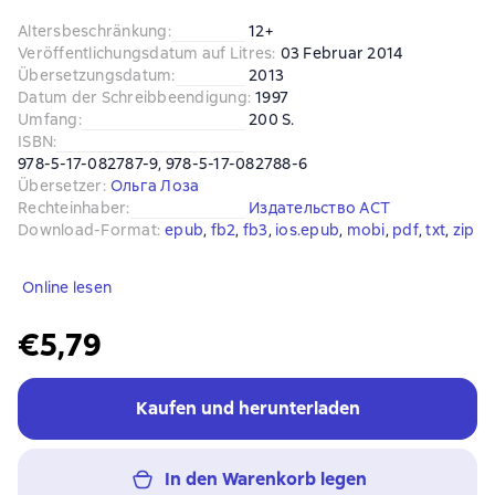
Altersbeschränkung
:
12+
Veröffentlichungsdatum auf Litres
:
03 Februar 2014
Übersetzungsdatum
:
2013
Datum der Schreibbeendigung
:
1997
Umfang
:
200 S.
ISBN
:
978-5-17-082787-9, 978-5-17-082788-6
Übersetzer
:
Ольга Лоза
Rechteinhaber
:
Издательство АСТ
Download-Format
:
epub
, 
fb2
, 
fb3
, 
ios.epub
, 
mobi
, 
pdf
, 
txt
, 
zip
Online lesen
€5,79
Kaufen und herunterladen
In den Warenkorb legen