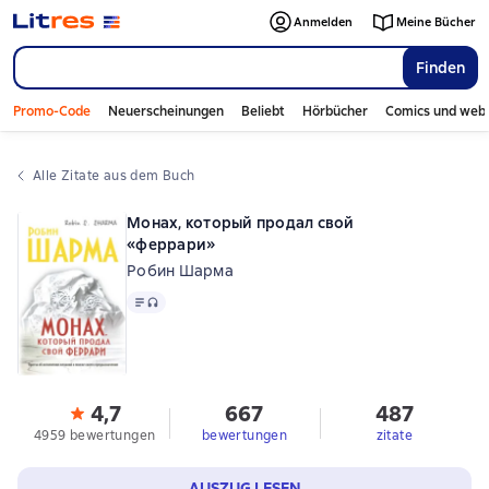
Anmelden
Meine Bücher
Finden
Promo-Code
Neuerscheinungen
Beliebt
Hörbücher
Comics und web
Alle Zitate aus dem Buch
Монах, который продал свой
«феррари»
Робин Шарма
Text
, Audioformat verfügbar
4,7
667
487
4959 bewertungen
bewertungen
zitate
AUSZUG LESEN