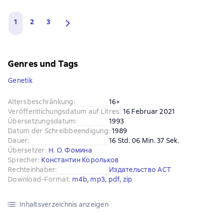
1
2
3
Genres und Tags
Genetik
Altersbeschränkung
:
16+
Veröffentlichungsdatum auf Litres
:
16 Februar 2021
Übersetzungsdatum
:
1993
Datum der Schreibbeendigung
:
1989
Dauer
:
16 Std. 06 Min. 37 Sek.
Übersetzer
:
Н. О. Фомина
Sprecher
:
Константин Корольков
Rechteinhaber
:
Издательство АСТ
Download-Format
:
m4b
, 
mp3
, 
pdf
, 
zip
Inhaltsverzeichnis anzeigen