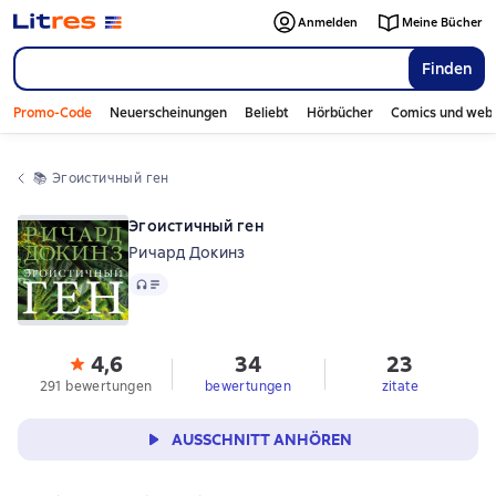
Anmelden
Meine Bücher
Finden
Promo-Code
Neuerscheinungen
Beliebt
Hörbücher
Comics und web
📚 
Эгоистичный ген
Эгоистичный ген
Ричард Докинз
Audio
4,6
34
23
291 bewertungen
bewertungen
zitate
AUSSCHNITT ANHÖREN