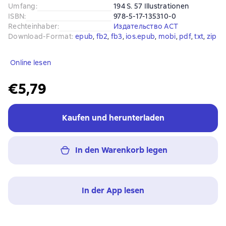
Umfang
:
194 S. 57 Illustrationen
ISBN
:
978-5-17-135310-0
Rechteinhaber
:
Издательство АСТ
Download-Format
:
epub
, 
fb2
, 
fb3
, 
ios.epub
, 
mobi
, 
pdf
, 
txt
, 
zip
Online lesen
€5,79
Kaufen und herunterladen
In den Warenkorb legen
In der App lesen