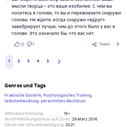
мысли творца – это ваше изобилие. С чем вы
носитесь в голове, то вы и переживаете снаружи
головы. Не ждите, когда снаружи «вдруг»
завибрирует лучше, чем до этого было у вас в
голове. Это означало бы, что вас нет.
12
1
Teilen
1
2
3
4
5
Genres und Tags
Praktische Esoterik
,
Psychologisches Training
,
Selbstentwicklung, persönliches Wachstum
Altersbeschränkung
:
16+
Veröffentlichungsdatum auf Litres
:
29 März 2016
Datum der Schreibbeendigung
:
2021