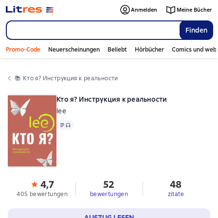
Anmelden
Meine Bücher
Finden
Promo-Code
Neuerscheinungen
Beliebt
Hörbücher
Comics und web
📚 
Кто я? Инструкция к реальности
Кто я? Инструкция к реальности
lee
Text
, Audioformat verfügbar
4,7
52
48
405 bewertungen
bewertungen
zitate
AUSZUG LESEN