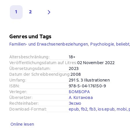
1
2
Genres und Tags
Familien- und Erwachsenenbeziehungen
,
Psychologie, beliebt
Altersbeschränkung
:
18+
Veröffentlichungsdatum auf Litres
:
02 November 2022
Übersetzungsdatum
:
2023
Datum der Schreibbeendigung
:
2008
Umfang
:
291 S. 3 Illustrationen
ISBN
:
978-5-04-176150-9
Verleger
:
БОМБОРА
Übersetzer
:
А. Котанова
Rechteinhaber
:
Эксмо
Download-Format
:
epub
, 
fb2
, 
fb3
, 
ios.epub
, 
mobi
, 
Online lesen