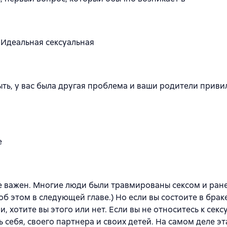
 Идеальная сексуальная
ть, у вас была другая проблема и ваши родители приви
е
 не важен. Многие люди были травмированы сексом и ран
этом в следующей главе.) Но если вы состоите в браке
 хотите вы этого или нет. Если вы не относитесь к сексу
себя, своего партнера и своих детей. На самом деле эт