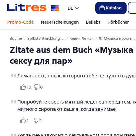
Katalog
DE
Promo-Code
Neuerscheinungen
Beliebt
Hörbücher
Bücher
Selbstentwicklung, persönliches Wachstum
Кевин Леман
📚 
Музыка простыней. Руководство по хорошему сексу для пар
Zitate aus dem Buch «Музыка
сексу для пар»
Леман, секс, после которого тебе не нужно в душ
10
0
Попробуйте съесть мятный леденец перед тем, к
мятного сиропа от кашля, когда занимае
1
1
Когда речь заходит о сексуальном прошлом пары