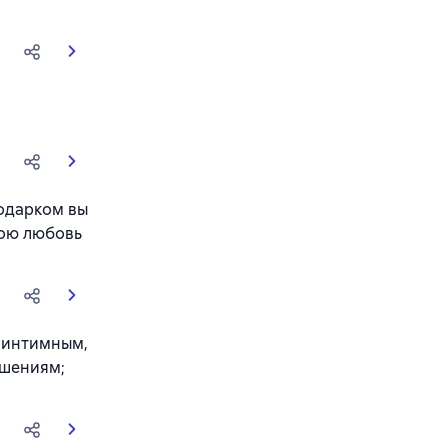
подарком вы
вою любовь
е интимным,
ошениям;