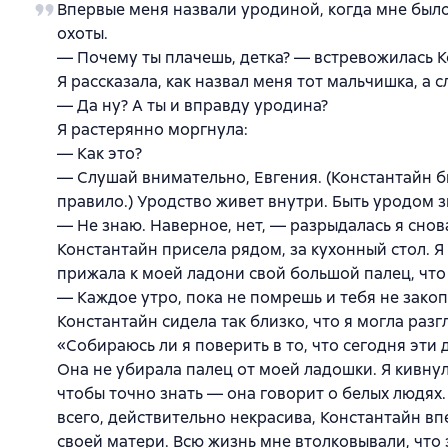
Впервые меня назвали уродиной, когда мне было
охоты.
— Почему ты плачешь, детка? — встревожилась К
Я рассказала, как назвал меня тот мальчишка, а с
— Да ну? А ты и вправду уродина?
Я растерянно моргнула:
— Как это?
— Слушай внимательно, Евгения. (Константайн 
правило.) Уродство живет внутри. Быть уродом зн
— Не знаю. Наверное, нет, — разрыдалась я снов
Константайн присела рядом, за кухонный стол. Я
прижала к моей ладони свой большой палец, что
— Каждое утро, пока не помрешь и тебя не зако
Константайн сидела так близко, что я могла раз
«Собираюсь ли я поверить в то, что сегодня эти 
Она не убирала палец от моей ладошки. Я кивнул
чтобы точно знать — она говорит о белых людях. 
всего, действительно некрасива, Константайн вп
своей матери. Всю жизнь мне втолковывали, что 