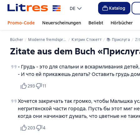
Katalog
DE
Promo-Code
Neuerscheinungen
Beliebt
Hörbücher
Bücher
Moderne fremdsprachige Literatur
Кэтрин Стокетт
📚 
Прислуга
Z
Zitate aus dem Buch «Прислу
- Грудь - это для спальни и вскармливания детей,
- И что ей прикажешь делать? Оставить грудь дом
293
11
Хочется закричать так громко, чтобы Малышка усл
негритянской части города. Пусть бы этот миг н
когда они начинают думать, что цветные не таки
203
4