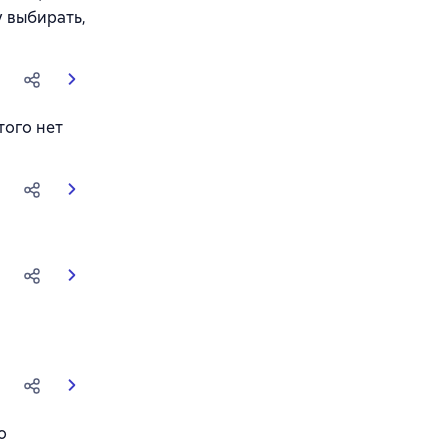
у выбирать,
того нет
о