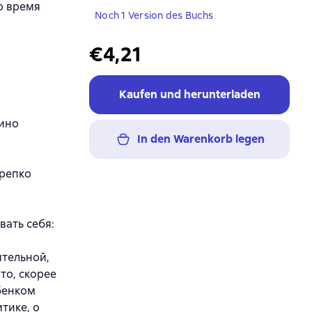
о время
Noch 1 Version des Buchs
€4,21
Kaufen und herunterladen
мино
In den Warenkorb legen
крепко
вать себя:
ительной,
то, скорее
ебенком
тике, о