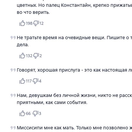
цветных. Но палец Константайн, крепко прижатый
во что верить.
198
12
Не тратьте время на очевидные вещи. Пишите о т
дела.
132
2
Говорят, хорошая прислуга - это как настоящая 
117
4
Нам, девушкам без личной жизни, никто не расс
приятными, как сами события.
66
3
Миссисипи мне как мать. Только мне позволено ж