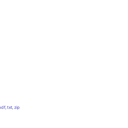
pdf
, 
txt
, 
zip