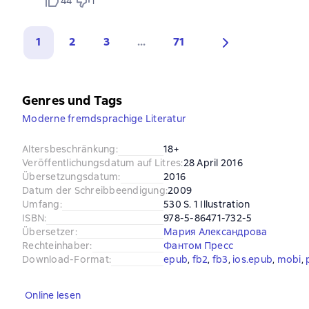
44
1
1
2
3
...
71
Genres und Tags
Moderne fremdsprachige Literatur
Altersbeschränkung
:
18+
Veröffentlichungsdatum auf Litres
:
28 April 2016
Übersetzungsdatum
:
2016
Datum der Schreibbeendigung
:
2009
Umfang
:
530 S. 1 Illustration
ISBN
:
978-5-86471-732-5
Übersetzer
:
Мария Александрова
Rechteinhaber
:
Фантом Пресс
Download-Format
:
epub
, 
fb2
, 
fb3
, 
ios.epub
, 
mobi
, 
Online lesen