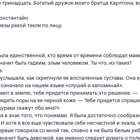
 тринадцать. Богатый дружок моего братца Карлтона, в
онстантайн.
лезы рекой текли по лицу.
была единственной, кто время от времени соблюдал ма
ачит быть гадким, злым человеком. Ты что, из таких?
а.
 услышала, как скрипнули ее воспаленные суставы. Она 
 означало на нашем языке «слушай и запоминай».
пают в землю, тебе придется принимать это решение. —
глядеть поры на ее черной коже. — Тебе придется спраши
дураки скажут обо мне?»
а в знак того, что понимаю. Я была достаточно сообраз
И хотя я все еще чувствовала себя несчастной и знала, ч
ервые говорила со мной так, словно я не была белым р
значит быть девочкой, как именно следует думать о поли