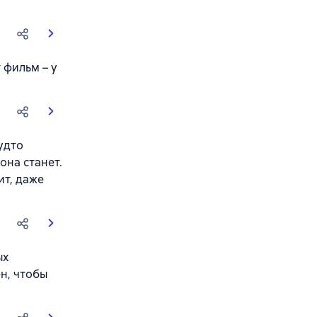
 фильм – у
будто
она станет.
ит, даже
ых
ен, чтобы