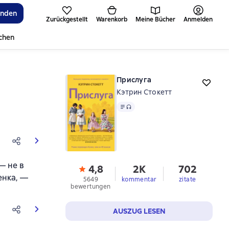
inden
Zurückgestellt
Warenkorb
Meine Bücher
Anmelden
ichen
Прислуга
Кэтрин Стокетт
Text
, Audioformat verfügbar
— не в
4,8
2K
702
енка, —
5649
kommentar
zitate
bewertungen
AUSZUG LESEN