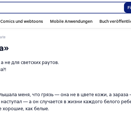
F
Comics und webtoons
Mobile Anwendungen
Buch veröffentl
itate
га»
 а не для светских раутов.
а?!
ышала меня, что грязь — она не в цвете кожи, а зараза 
е наступал — а он случается в жизни каждого белого реб
е хорошие, как белые.