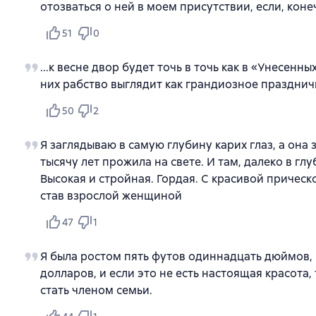
отозваться о ней в моем присутствии, если, коне
51
0
...к весне двор будет точь в точь как в «Унесенн
них рабство выглядит как грандиозное празднич
50
2
Я заглядываю в самую глубину карих глаз, а она 
тысячу лет прожила на свете. И там, далеко в гл
Высокая и стройная. Гордая. С красивой прическо
став взрослой женщиной
47
1
Я была ростом пять футов одиннадцать дюймов, 
долларов, и если это не есть настоящая красота,
стать членом семьи.