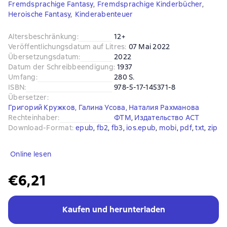
Fremdsprachige Fantasy
,
Fremdsprachige Kinderbücher
,
Heroische Fantasy
,
Kinderabenteuer
Altersbeschränkung
:
12+
Veröffentlichungsdatum auf Litres
:
07 Mai 2022
Übersetzungsdatum
:
2022
Datum der Schreibbeendigung
:
1937
Umfang
:
280 S.
ISBN
:
978-5-17-145371-8
Übersetzer
:
Григорий Кружков
,
Галина Усова
,
Наталия Рахманова
Rechteinhaber
:
ФТМ
, 
Издательство АСТ
Download-Format
:
epub
, 
fb2
, 
fb3
, 
ios.epub
, 
mobi
, 
pdf
, 
txt
, 
zip
Online lesen
€6,21
Kaufen und herunterladen