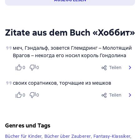
Zitate aus dem Buch «Хоббит»
меч, Гэндальф, зовется Глемдринг – Молотящий
Врагов – некогда его носил король Гондолина
0
0
Teilen
своих соратников, торчащие из мешков
0
0
Teilen
Genres und Tags
Bücher für Kinder
,
Bücher über Zauberer
,
Fantasy-Klassiker
,