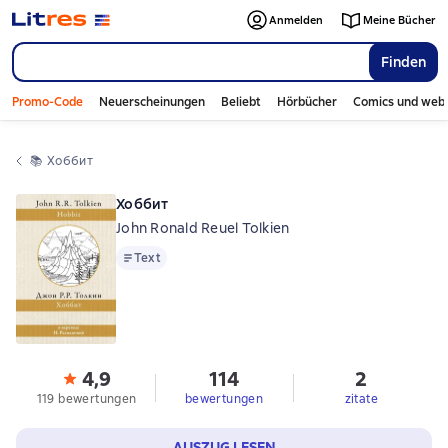
Anmelden
Meine Bücher
Finden
Promo-Code
Neuerscheinungen
Beliebt
Hörbücher
Comics und web
📚 
Хоббит
Хоббит
John Ronald Reuel Tolkien
Text
Text
4,9
114
2
119 bewertungen
bewertungen
zitate
AUSZUG LESEN