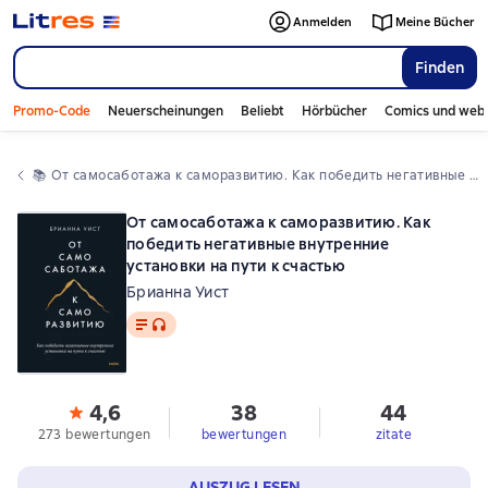
Anmelden
Meine Bücher
Finden
Promo-Code
Neuerscheinungen
Beliebt
Hörbücher
Comics und web
📚 
От самосаботажа к саморазвитию. Как победить негативные внутренние установки на пути к счастью
От самосаботажа к саморазвитию. Как
победить негативные внутренние
установки на пути к счастью
Брианна Уист
Text
, Audioformat verfügbar
4,6
38
44
273 bewertungen
bewertungen
zitate
AUSZUG LESEN