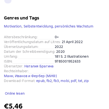
Genres und Tags
Motivation
,
Selbstentwicklung, persönliches Wachstum
Altersbeschränkung
:
0+
Veröffentlichungsdatum auf Litres
:
21 April 2022
Übersetzungsdatum
:
2022
Datum der Schreibbeendigung
:
2020
Umfang
:
181 S. 2 Illustrationen
ISBN
:
9785001952633
Übersetzer
:
Наталия Брагина
Rechteinhaber
:
Манн, Иванов и Фербер (МИФ)
Download-Format
:
epub
, 
fb2
, 
fb3
, 
mobi
, 
pdf
, 
txt
, 
zip
Online lesen
€5,46