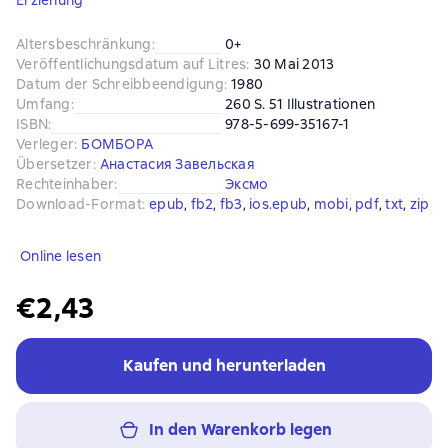
Erziehung
Altersbeschränkung
:
0+
Veröffentlichungsdatum auf Litres
:
30 Mai 2013
Datum der Schreibbeendigung
:
1980
Umfang
:
260 S. 51 Illustrationen
ISBN
:
978-5-699-35167-1
Verleger
:
БОМБОРА
Übersetzer
:
Анастасия Завельская
Rechteinhaber
:
Эксмо
Download-Format
:
epub
, 
fb2
, 
fb3
, 
ios.epub
, 
mobi
, 
pdf
, 
txt
, 
zip
Online lesen
€2,43
Kaufen und herunterladen
In den Warenkorb legen