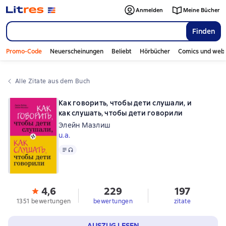
Anmelden
Meine Bücher
Finden
Promo-Code
Neuerscheinungen
Beliebt
Hörbücher
Comics und web
Alle Zitate aus dem Buch
Как говорить, чтобы дети слушали, и
как слушать, чтобы дети говорили
Элейн Мазлиш
u.a.
Text
, Audioformat verfügbar
4,6
229
197
1351 bewertungen
bewertungen
zitate
AUSZUG LESEN